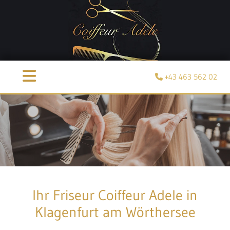
+43 463 562 02

Ihr Friseur Coiffeur Adele in
Klagenfurt am Wörthersee