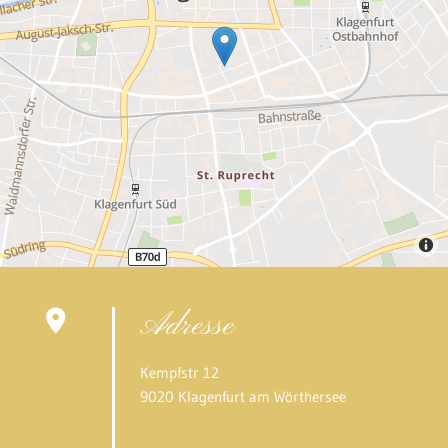
Adresse

Kempfstr 12
9020 Klagenfurt am Wörthersee